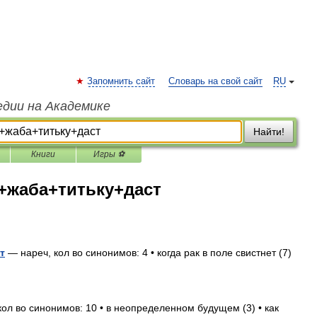
Запомнить сайт
Словарь на свой сайт
RU
едии на Академике
Найти!
Книги
Игры ⚽
+жаба+титьку+даст
т
— нареч, кол во синонимов: 4 • когда рак в поле свистнет (7)
ол во синонимов: 10 • в неопределенном будущем (3) • как