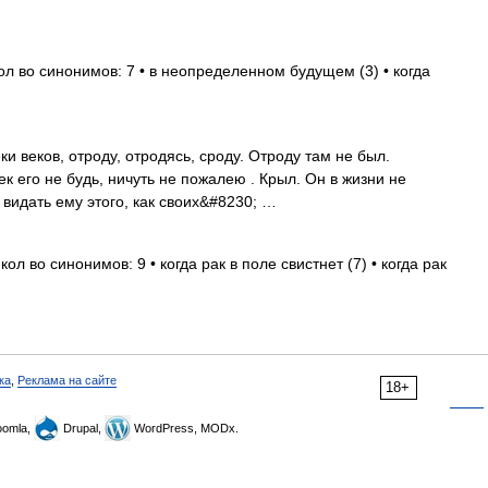
л во синонимов: 7 • в неопределенном будущем (3) • когда
ки веков, отроду, отродясь, сроду. Отроду там не был.
век его не будь, ничуть не пожалею . Крыл. Он в жизни не
 видать ему этого, как своих&#8230; …
ол во синонимов: 9 • когда рак в поле свистнет (7) • когда рак
ка
,
Реклама на сайте
18+
omla,
Drupal,
WordPress, MODx.