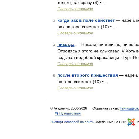
только, так сразу (4) • …
Словарь синонимов
когда рак в поле свистнет
— нареч, ко
3
рак на горе свистнет (10) • …
Словарь синонимов
никогда
— Николи, ни в жизнь, ни во ве
4
Отродясь я этого не слыхивал. // Хоть 
видывал подобной красавицы . Тург. Не
Словарь синонимов
после второго пришествия
— нареч, к
5
на горе свистнет (10) • …
Словарь синонимов
© Академик, 2000-2026
Обратная связь:
Техподдерж
👣 Путешествия
Экспорт словарей на сайты
, сделанные на PHP,
Jo